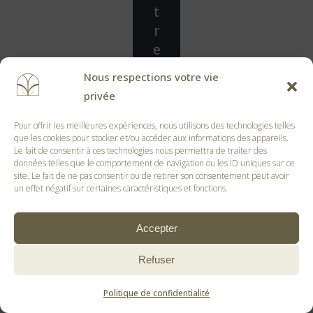
t
r
e
p
Nous respections votre vie
r
privée
o
j
Pour offrir les meilleures expériences, nous utilisons des technologies telles
que les cookies pour stocker et/ou accéder aux informations des appareils.
e
Le fait de consentir à ces technologies nous permettra de traiter des
t
données telles que le comportement de navigation ou les ID uniques sur ce
site. Le fait de ne pas consentir ou de retirer son consentement peut avoir
un effet négatif sur certaines caractéristiques et fonctions.
Prêt à valoriser votre
Accepter
patrimoine immobilier ?
Ne
laissez plus une vieille
Refuser
cuisine freiner vos
Politique de confidentialité
réservations. Contactez