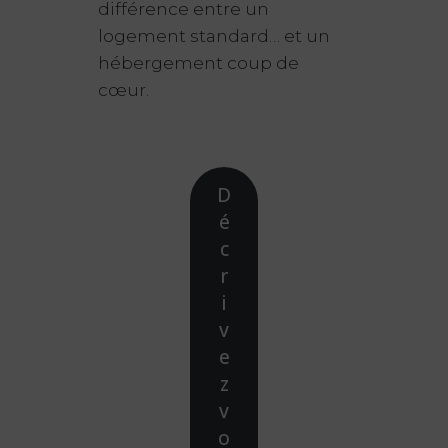
différence entre un
logement standard… et un
hébergement coup de
cœur.
D
é
c
r
i
v
e
z
v
o