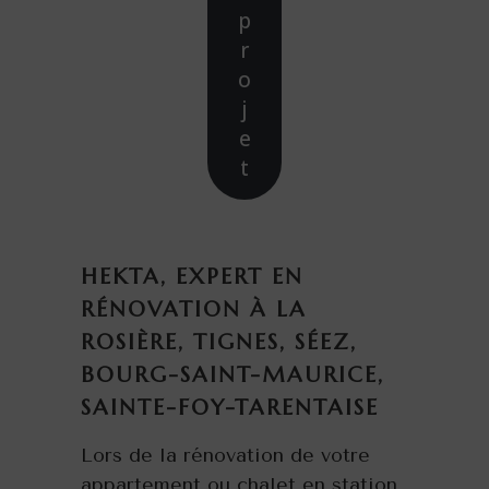
p
r
o
j
e
t
HEKTA, EXPERT EN
RÉNOVATION À LA
ROSIÈRE, TIGNES, SÉEZ,
BOURG-SAINT-MAURICE,
SAINTE-FOY-TARENTAISE
Lors de la rénovation de votre
appartement ou chalet en station