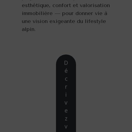
esthétique, confort et valorisation
immobilière — pour donner vie à
une vision exigeante du lifestyle
alpin.
D
é
c
r
i
v
e
z
v