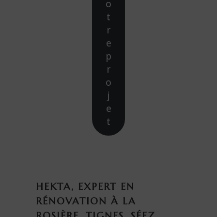
o
t
r
e
p
r
o
j
e
t
HEKTA, EXPERT EN
RÉNOVATION À LA
ROSIÈRE, TIGNES, SÉEZ,