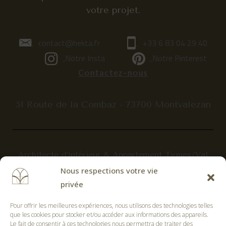
votre projet.
contact@hekta.fr
+33 6 83 04 29 40
Notre Insta
Notre Pinterest
Contactez-nous
51 Route de la Combaz - 73700 Montvalezan
Architecte d’intérieur & Appartement Tignes/Val
d'Isère
Nous respections votre vie
Rénovation & décoration chalet Sainte-Foy-
privée
Tarentaise
Pour offrir les meilleures expériences, nous utilisons des technologies telles
Architecte d’intérieur Bourg-Saint-Maurice
que les cookies pour stocker et/ou accéder aux informations des appareils.
Rénovation & décoration Les Arcs – La Plagne
Le fait de consentir à ces technologies nous permettra de traiter des